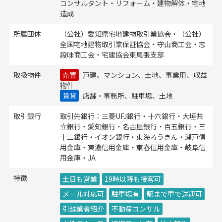
コンサルタント・リフォーム・建物解体・宅地
造成
所属団体
（公社）愛知県宅地建物取引業協会・（公社）
全国宅地建物取引業保証協会・守山商工会・志
段味商工会・宅建協会東尾張支部
取扱物件
売買
戸建、マンション、土地、事業用、収益
物件
賃貸
店舗・事務所、駐車場、土地
取引銀行
取引先銀行：三菱UFJ銀行・十六銀行・大垣共
立銀行・愛知銀行・名古屋銀行・百五銀行・三
十三銀行・イオン銀行・東海ろうきん・瀬戸信
用金庫・東濃信用金庫・東春信用金庫・岐阜信
用金庫・JA
特徴
土日も営業
19時以降も接客可
メール対応可
駐車場有
駅まで車で送迎可
引越業者紹介
不動産コンサル