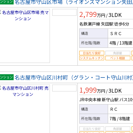
名古屋市守山区市場（ライオンズマンション矢田
マンシ
2,799
3LDK
ン
万円
/
名鉄瀬戸線 矢田駅
徒歩6分
ＳＲＣ
構造
4階
/
13階建
所在階/階数
名古屋市守山区川村町（グラン・コート守山川村
マンシ
1,999
3LDK
ン
万円
/
JR中央本線 新守山駅
バス1
ＲＣ
構造
7階
/
8階建
所在階/階数