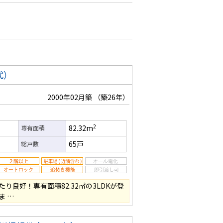
代）
2000年02月築
（築26年）
2
82.32m
専有面積
65戸
総戸数
り良好！専有面積82.32㎡の3LDKが登
ま …