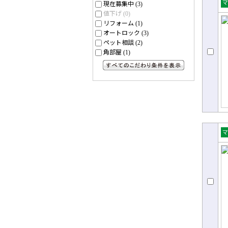
現在募集中
(3)
売
値下げ
(0)
リフォーム
ョ
(1)
オートロック
(3)
ペット相談
(2)
角部屋
(1)
すべてのこだわり条件を見る
売
ョ