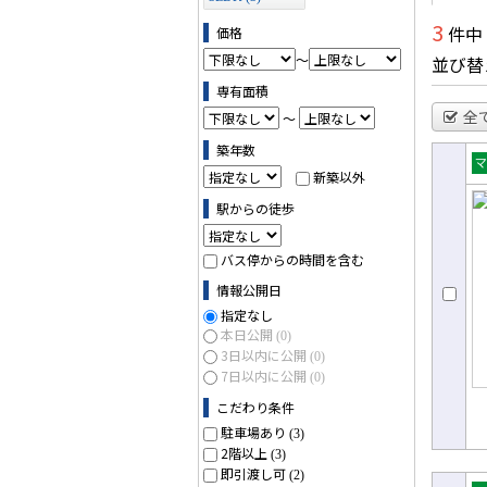
3
件中
価格
～
並び替
専有面積
全
～
築年数
新築以外
売
ョ
駅からの徒歩
バス停からの時間を含む
情報公開日
指定なし
本日公開
(0)
3日以内に公開
(0)
7日以内に公開
(0)
こだわり条件
駐車場あり
(3)
2階以上
(3)
即引渡し可
(2)