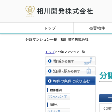
トップ
売買物件
分譲マンション一覧｜相川開発株式会社
トップ
>
分譲マンション一覧
地域から探す
分
沿線・駅から探す
物件の条件で絞り込む
物件種別
マンション (3)
一覧で
間取り
公開
3LDK (3)