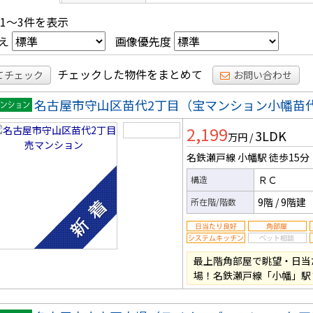
 1～3件を表示
え
画像優先度
チェックした物件をまとめて
てチェック
お問い合わせ
名古屋市守山区苗代2丁目（宝マンション小幡苗
マンシ
2,199
3LDK
ン
万円
/
名鉄瀬戸線 小幡駅
徒歩15分
ＲＣ
構造
9階
/
9階建
所在階/階数
最上階角部屋で眺望・日当た
場！名鉄瀬戸線「小幡」駅