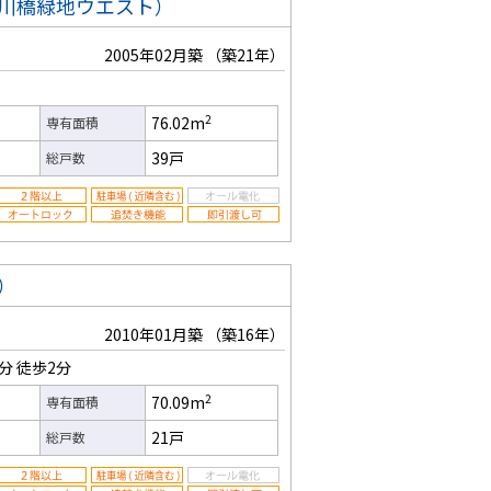
川橋緑地ウエスト）
2005年02月築
（築21年）
2
76.02m
専有面積
39戸
総戸数
）
2010年01月築
（築16年）
0分
徒歩2分
2
70.09m
専有面積
21戸
総戸数