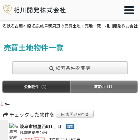
名鉄名古屋本線 名鉄岐阜駅周辺の売買土地・売地一覧｜相川開発株式会社
売買土地物件一覧
検索条件を変更
公開物件（1）
販売中（1）
1
件
チェックした物件を
お問い合わせ
岐阜市鍵屋西町1丁目
新着
岐阜駅
徒歩24分
7,000万円
坪単価：19.49万円