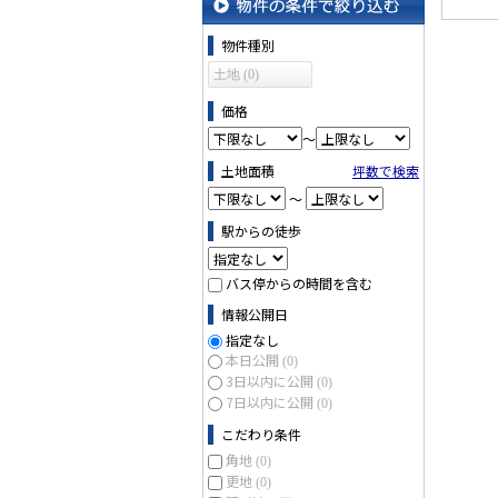
物件の条件で絞り込む
物件種別
土地 (0)
価格
～
土地面積
坪数で検索
～
駅からの徒歩
バス停からの時間を含む
情報公開日
指定なし
本日公開
(0)
3日以内に公開
(0)
7日以内に公開
(0)
こだわり条件
角地
(0)
更地
(0)