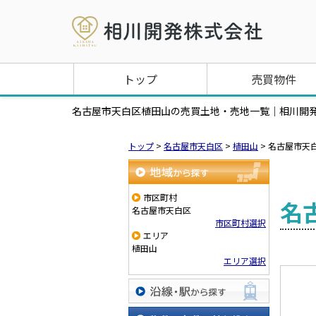
トップ
売買物件
名古屋市天白区植田山の売買土地・売地一覧｜相川開
トップ
>
名古屋市天白区
>
植田山
>
名古屋市天
地域から探す
市区町村
名
名古屋市天白区
市区町村選択
エリア
植田山
エリア選択
沿線・駅から探す