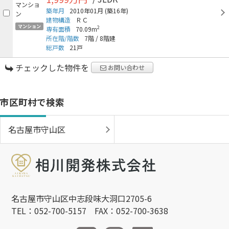
築年月
2010年01月
(築16年)
建物構造
ＲＣ
マンション
2
専有面積
70.09m
所在階/階数
7階
/
8階建
総戸数
21戸
チェックした物件を
お問い合わせ
市区町村で検索
名古屋市守山区
名古屋市守山区中志段味大洞口2705-6
TEL：052-700-5157 FAX：052-700-3638